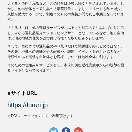
大すると予想されるなど、この傾向は今後も続くと見込まれています。し
かし、他自治体との返礼品の「豪華競争」により、メリットも年々減少、
規模が拡大する一方で、制度そのものの意義が問われる事態となっていま
す。
「ふるり」は、他の類似サービスが、ふるさと納税の返礼品にばかり注目
し、単なる返礼品紹介のショッピングサイトとなっているなか、地方自治
体と他の地域の住民を結び付ける様々な取り組みを行います。
そして、単に寄付や返礼品のやり取りだけで関係性が終わるのではなく、
その先、地域への興味関心の醸成や、訪問、イベントを通じた協力など、
持続性のある関係を自治体とお客様、ひいては地域全体に創ります。
そのための仕組みをサービスとし、本末転倒な返礼品競争からの脱却を図
るサイトとなっております。
■サイトURL
https://fururi.jp
※PC/スマートフォンにてご利用頂けます。